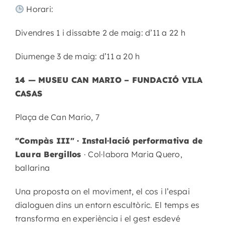
Horari:
Divendres 1 i dissabte 2 de maig: d’11 a 22 h
Diumenge 3 de maig: d’11 a 20 h
14 — MUSEU CAN MARIO – FUNDACIÓ VILA
CASAS
Plaça de Can Mario, 7
"Compàs III" · Instal·lació performativa de
Laura Bergillos
· Col·labora Maria Quero,
ballarina
Una proposta on el moviment, el cos i l’espai
dialoguen dins un entorn escultòric. El temps es
transforma en experiència i el gest esdevé