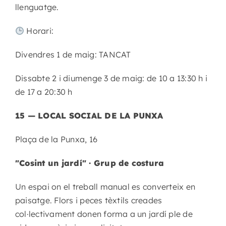
llenguatge.
Horari:
Divendres 1 de maig: TANCAT
Dissabte 2 i diumenge 3 de maig: de 10 a 13:30 h i
de 17 a 20:30 h
15 — LOCAL SOCIAL DE LA PUNXA
Plaça de la Punxa, 16
"Cosint un jardí" · Grup de costura
Un espai on el treball manual es converteix en
paisatge. Flors i peces tèxtils creades
col·lectivament donen forma a un jardí ple de