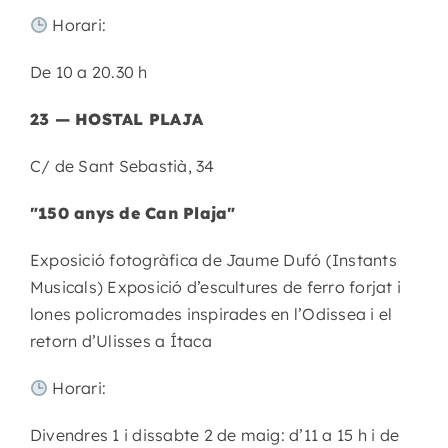
Horari:
De 10 a 20.30 h
23 — HOSTAL PLAJA
C/ de Sant Sebastià, 34
"150 anys de Can Plaja"
Exposició fotogràfica de Jaume Dufó (Instants
Musicals) Exposició d’escultures de ferro forjat i
lones policromades inspirades en l’Odissea i el
retorn d’Ulisses a Ítaca
Horari:
Divendres 1 i dissabte 2 de maig: d’11 a 15 h i de