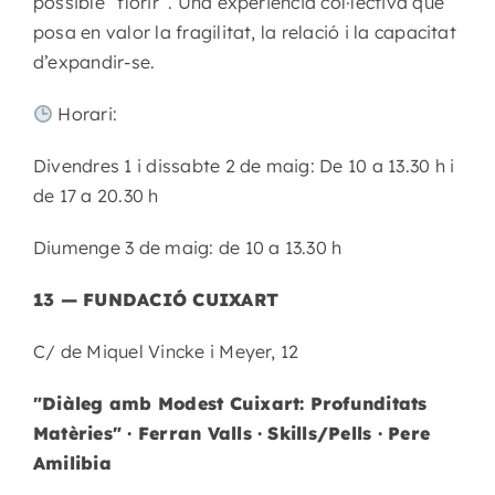
possible “florir”. Una experiència col·lectiva que
posa en valor la fragilitat, la relació i la capacitat
d’expandir-se.
Horari:
Divendres 1 i dissabte 2 de maig: De 10 a 13.30 h i
de 17 a 20.30 h
Diumenge 3 de maig: de 10 a 13.30 h
13 — FUNDACIÓ CUIXART
C/ de Miquel Vincke i Meyer, 12
"Diàleg amb Modest Cuixart: Profunditats
Matèries" · Ferran Valls · Skills/Pells · Pere
Amilibia