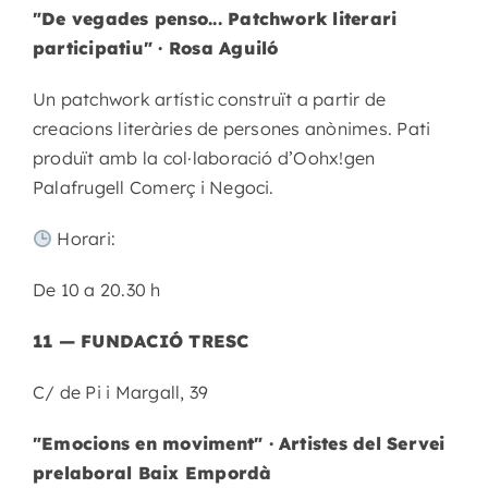
"De vegades penso... Patchwork literari
participatiu" · Rosa Aguiló
Un patchwork artístic construït a partir de
creacions literàries de persones anònimes. Pati
produït amb la col·laboració d’Oohx!gen
Palafrugell Comerç i Negoci.
Horari:
De 10 a 20.30 h
11 — FUNDACIÓ TRESC
C/ de Pi i Margall, 39
"Emocions en moviment" · Artistes del Servei
prelaboral Baix Empordà