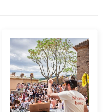
Vermut Electrònic Solidari
A benefici de l'Oncotrail - Oncolliga
1 de maig d'11.30 a 15.30h
1. Els Jardins de Can Bech
Veure Detalls