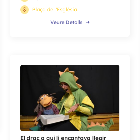
Plaça de l'Església
Veure Detalls
El drac a qui li encantava llegir