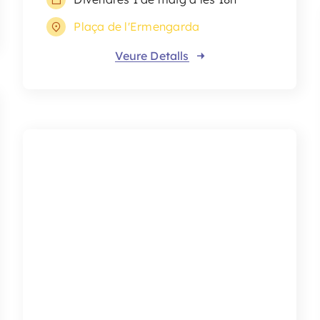
Reykjavík
Concert
Divendres 1 de maig a les 20h
Plaça de Can Mario
Veure Detalls