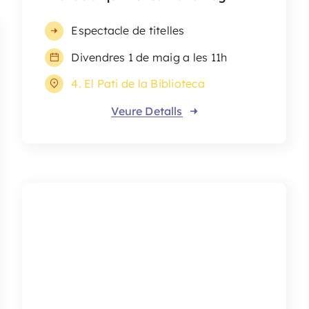
Espectacle de titelles
Divendres 1 de maig a les 11h
4. El Pati de la Biblioteca
Veure Detalls
Escola de Música de Palafrugell
Concert
1/05 a les 11 i 12h i 2/05 a les 11h