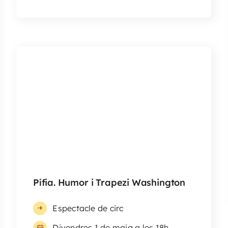
Pífia. Humor i Trapezi Washington
Espectacle de circ
Divendres 1 de maig a les 18h
Plaça de l'Ermengarda
Veure Detalls