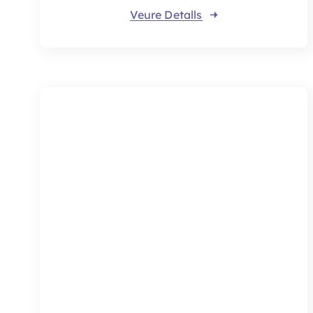
Marc Fernández
Concert
Dievendres 1 de maig a les 18h
4. El Pati de la Biblioteca
Veure Detalls