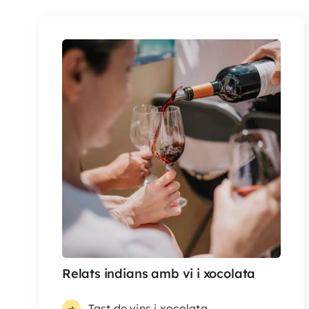
Relats indians amb vi i xocolata
Tast de vins i xocolata