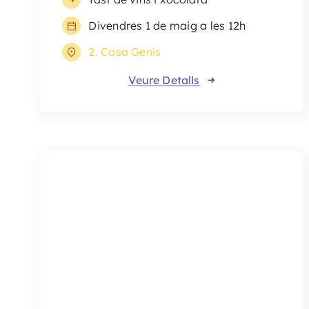
Divendres 1 de maig a les 12h
2. Casa Genís
Veure Detalls
Els germans Filigranes
Espectacle de pallassos
Divendres 1 de maig a les 12.30h
Plaça Nova